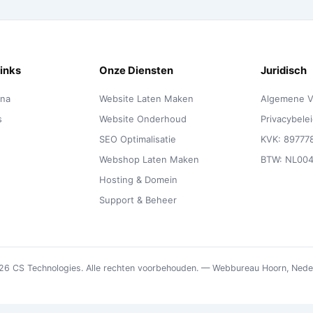
Links
Onze Diensten
Juridisch
ina
Website Laten Maken
Algemene V
s
Website Onderhoud
Privacybele
n
SEO Optimalisatie
KVK: 89777
Webshop Laten Maken
BTW: NL00
Hosting & Domein
Support & Beheer
6 CS Technologies. Alle rechten voorbehouden. — Webbureau Hoorn, Nede