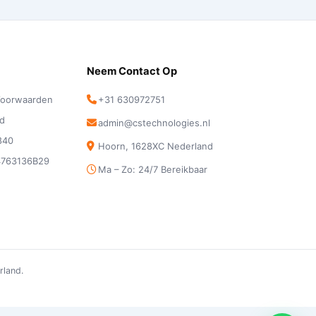
Neem Contact Op
oorwaarden
+31 630972751
id
admin@cstechnologies.nl
840
Hoorn, 1628XC Nederland
4763136B29
Ma – Zo: 24/7 Bereikbaar
rland.